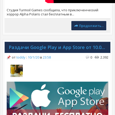
Студия Turmoil Games сообщила, что приключенческий
хоррор Alpha Polaris стал бесплатным в...
Продолжить...
Раздачи Google Play и App Store от 10.01 (временно бесплатные игры и приложения) + другие промики.
от
toddy
:
10/1/20
в
23:58
0
2.392