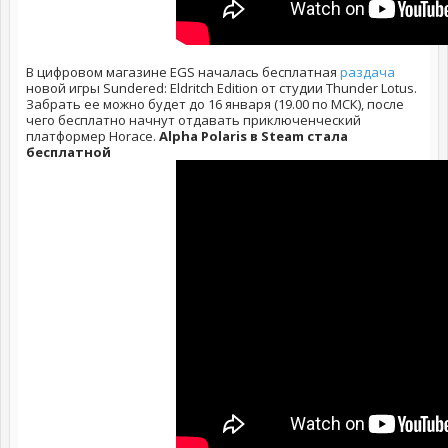
В цифровом магазине EGS началась бесплатная
раздача
новой игры Sundered: Eldritch Edition от студии Thunder Lotus.
Забрать ее можно будет до 16 января (19.00 по МСК), после
чего бесплатно начнут отдавать приключенческий
платформер Horace.
Alpha Polaris в Steam стала
бесплатной