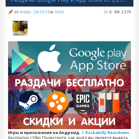
от
toddy
:
29/12/19
в
19:20
0
2.573
Игры и приложения на Андроид:
1.
Rockabilly Beatdown
бесплатно (-59р). Посмотрите, как долго вы сможете выжить