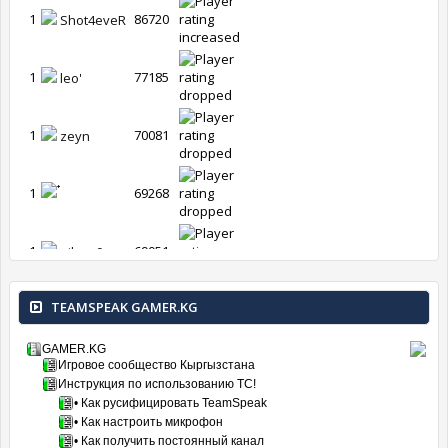
TEAMSPEAK GAMER.KG