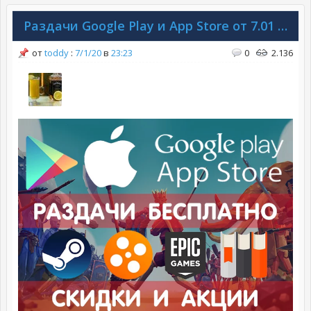
Раздачи Google Play и App Store от 7.01 (временно бесплатные игры и приложения) + другие промики
от
toddy
:
7/1/20
в
23:23
0
2.136