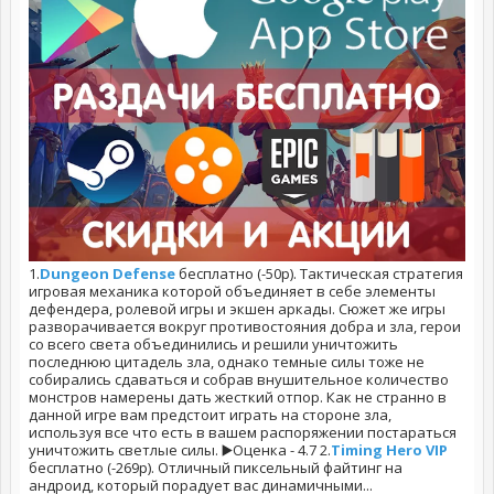
1.
Dungeon Defense
бесплатно (-50р). Тактическая стратегия
игровая механика которой объединяет в себе элементы
дефендера, ролевой игры и экшен аркады. Сюжет же игры
разворачивается вокруг противостояния добра и зла, герои
со всего света объединились и решили уничтожить
последнюю цитадель зла, однако темные силы тоже не
собирались сдаваться и собрав внушительное количество
монстров намерены дать жесткий отпор. Как не странно в
данной игре вам предстоит играть на стороне зла,
используя все что есть в вашем распоряжении постараться
уничтожить светлые силы. ▶️Оценка - 4.7 2.
Timing Hero VIP
бесплатно (-269р). Отличный пиксельный файтинг на
андроид, который порадует вас динамичными...