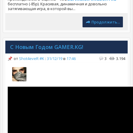
бесплатно (-85р). Красивая, динамичная и довольно
затягивающая игра, в которой вы...
Продолжить...
С Новым Годом GAMER.KG!
от
Shot4eveR #K
:
31/12/19
в
17:46
3
3.194