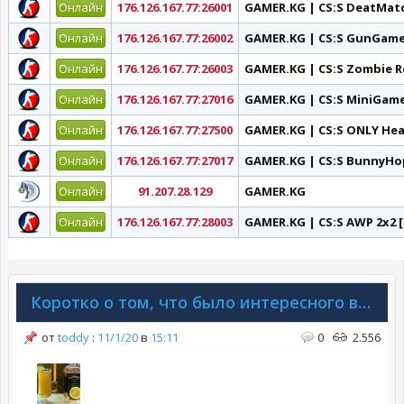
Онлайн
176.126.167.77:26001
GAMER.KG | CS:S DeatMat
Онлайн
176.126.167.77:26002
GAMER.KG | CS:S GunGame
Онлайн
176.126.167.77:26003
GAMER.KG | CS:S Zombie 
Онлайн
176.126.167.77:27016
GAMER.KG | CS:S MiniGame
Онлайн
176.126.167.77:27500
GAMER.KG | CS:S ONLY He
Онлайн
176.126.167.77:27017
GAMER.KG | CS:S BunnyHo
Онлайн
91.207.28.129
GAMER.KG
Онлайн
176.126.167.77:28003
GAMER.KG | CS:S AWP 2x2 
Коротко о том, что было интересного в игропроме за последние сутки.
от
toddy
:
11/1/20
в
15:11
0
2.556