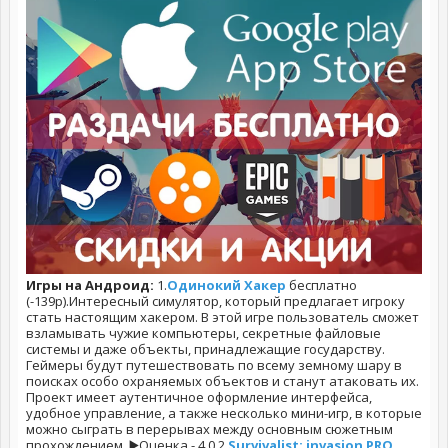
Игры на Андроид:
1.
Одинокий Xакер
бесплатно
(-139р).Интересный симулятор, который предлагает игроку
стать настоящим хакером. В этой игре пользователь сможет
взламывать чужие компьютеры, секретные файловые
системы и даже объекты, принадлежащие государству.
Геймеры будут путешествовать по всему земному шару в
поисках особо охраняемых объектов и станут атаковать их.
Проект имеет аутентичное оформление интерфейса,
удобное управление, а также несколько мини-игр, в которые
можно сыграть в перерывах между основным сюжетным
прохождением. ▶️Оценка - 4.0 2.
Survivalist: invasion PRO